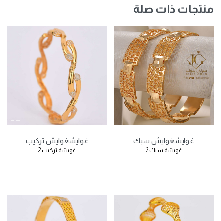
منتجات ذات صلة
غوايش
غوايش سبك
غوايش
غوايش تركيب
غويشة سبك 2
غويشة تركيب 2