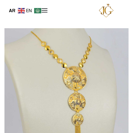
AR
EN