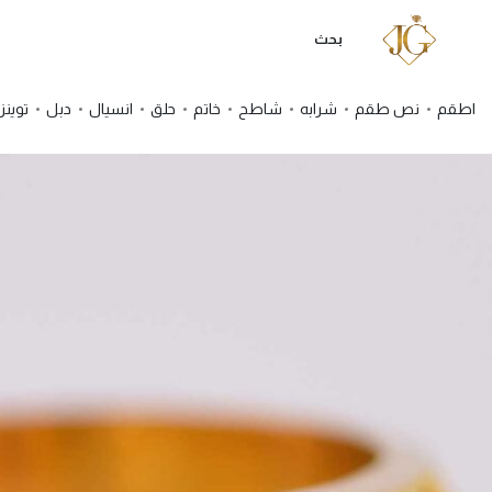
بحث
اطقم
نص طقم
شرابه
شاطح
خاتم
حلق
انسيال
دبل
توينز