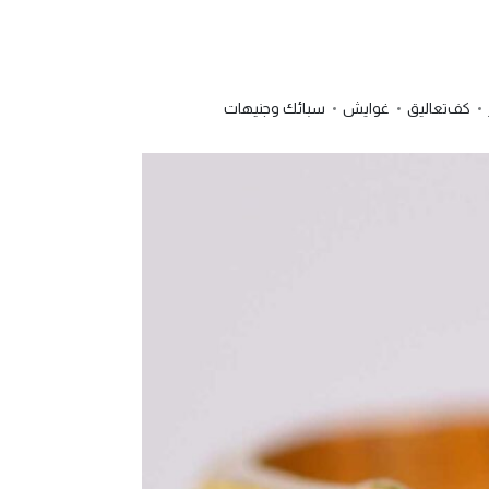
كف
تعاليق
غوايش
سبائك وجنيهات
info@joliegoldeg