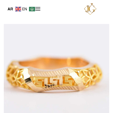
AR
EN