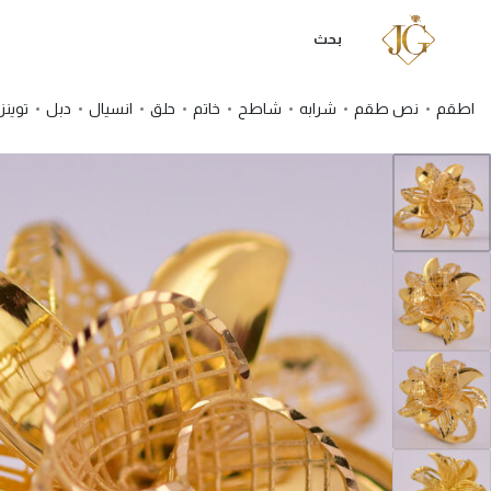
بحث
اطقم
نص طقم
شرابه
شاطح
خاتم
حلق
انسيال
دبل
توينز