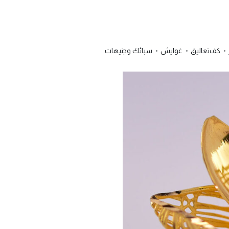
كف
تعاليق
غوايش
سبائك وجنيهات
info@joliegoldeg